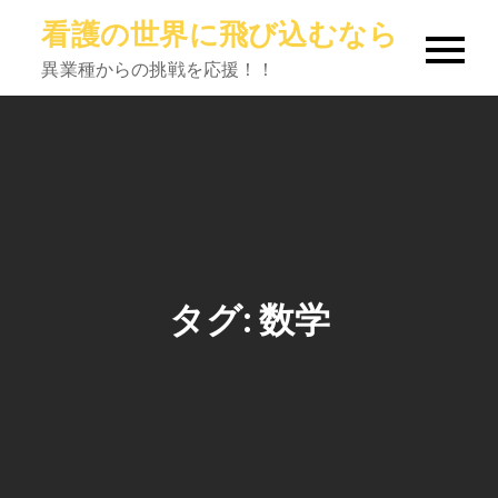
Skip
看護の世界に飛び込むなら
to
異業種からの挑戦を応援！！
content
タグ:
数学